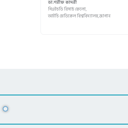
ডা.শরীফ কাদরী
পিএইচডি রিসার্চ ফেলো,
আইচি মেডিকেল বিশ্ববিদ্যালয়,জাপান