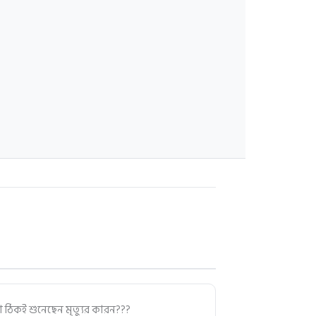
া ঠিকই শুনেছেন মৃত্যুর কারন???