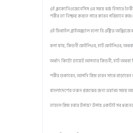
এই গ্লুকোনিওজেনেসিস এর সময় বর্জ হিসাবে তৈর
শরীর তা নিষ্ক্রয় করতে পারে কারন পরিমানে কম।
এই মিথাইল গ্লাইঅক্সাল হলো রি এক্টিভ অক্সিজেন 
বলা যায়, কিডনী ফেইলিওর, হার্ট ফেইলিওর, অথবা
অর্থাৎ কিটো ডায়েট আপনার কিডনী, হার্ট অথবা 
শরীর শুকাবেন, আপনি স্লিম হবেন সাথে বাড়াবেন 
বাংলাদেশের তরুন প্রজন্মের জন্য ভয়াবহ সময় অ
তাহলে স্লিম হবার উপায়? উপায় একটাই সব ধরনের