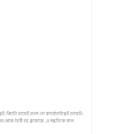
েট, কিটো ডায়েট হলো নো কার্বোহাইড্রেট ডায়েট।
সিড থেকে তৈরী হয় গ
্লুকোজ , এ পদ্ধতিকে বলে