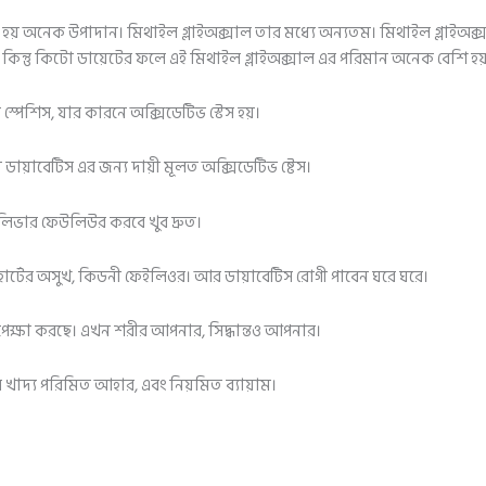
ী হয় অনেক উপাদান। মিথাইল গ্লাইঅক্সাল তার মধ্যে অন্যতম। মিথাইল গ্লাইঅক
 কিন্তু কিটো ডায়েটের ফলে এই মিথাইল গ্লাইঅক্সাল এর পরিমান অনেক বেশি হয় 
স্পেশিস, যার কারনে অক্সিডেটিভ স্টেস হয়।
 ডায়াবেটিস এর জন্য দায়ী মূলত অক্সিডেটিভ ষ্টেস।
লিভার ফেউলিউর করবে খুব দ্রুত।
হার্টের অসুখ, কিডনী ফেইলিওর। আর ডায়াবেটিস রোগী পাবেন ঘরে ঘরে।
পেক্ষা করছে। এখন শরীর আপনার, সিদ্ধান্তও আপনার।
 খাদ্য পরিমিত আহার, এবং নিয়মিত ব্যায়াম।