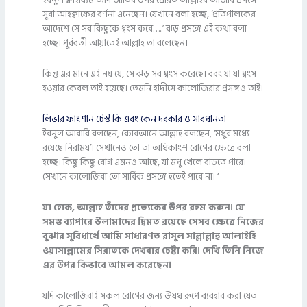
ইবনুল ক্বাইয়্যিম আদ জাতির উপর প্রেরিত আল্লাহর আজাব প্রসঙ্গে
সূরা আহক্বাফের বর্ণনা এনেছেন। যেখানে বলা হচ্ছে, ‘প্রতিপালকের
আদেশে সে সব কিছুকে ধ্বংস করে…..’ ঝড় প্রসঙ্গে এই কথা বলা
হচ্ছে। পূর্ববর্তী আয়াতেই আল্লাহ তা বলেছেন।
কিন্তু এর মানে এই নয় যে, সে ঝড় সব ধ্বংস করেছে। বরং যা যা ধ্বংস
হওয়ার কেবল তাই হয়েছে। তেমনি হাদীসে কালোজিরার প্রসঙ্গও তাই।
লিভার ফাংশান টেস্ট কি এবং কেন দরকার ও সাবধানতা
ইবনুল আরাবি বলছেন, কোরআনে আল্লাহ বলছেন, ‘মধুর মধ্যে
রয়েছে নিরাময়’। সেখানেও তো তা অধিকাংশ রোগের ক্ষেত্রে বলা
হচ্ছে। কিছু কিছু রোগ এমনও আছে, যা মধু খেলে বাড়তে পারে।
সেখানে কালোজিরা তো সার্বিক প্রসঙ্গে হতেই পারে না। ‘
যা হোক, আল্লাহ তাঁদের প্রত্যেকের উপর রহম করুন। যে
সমস্ত ব্যাপারে উলামাদের দ্বিমত রয়েছে সেসব ক্ষেত্রে নিজের
বুঝার সুবিধার্থে আমি সাধারণত রাসুল সাল্লাল্লাহু আলাইহি
ওয়াসাল্লামের সিরাতকে দেখবার চেষ্টা করি। দেখি তিনি নিজে
এর উপর কিভাবে আমল করেছেন।
যদি কালোজিরাই সকল রোগের জন্য ঔষধ রূপে ব্যবহার করা যেত