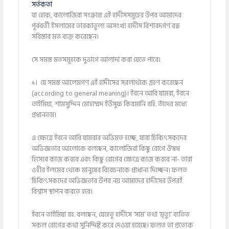
সর্তকতা
যা হোক, কালোজিরা সংক্রান্ত এই হাদীসসমূহের উপর আমাদের
পূর্ববর্তী ইসলামের তারকাতুল্য অসংখ্য হাদীস বিশারদগণ বহু
সবিস্তার মত ব্যক্ত করেছেন।
সে সমস্ত মতসমূহকে দুভাগে আলাদা করা যেতে পারে।
১। যে সমস্ত আলেমগণ এই হাদীসের সরলার্থকে গ্রহণ করেছেন
(according to general meaning)। ইবনে আবি যামরা, ইবনে
তাইমিয়া, শামসুদ্দিন মোহাম্মদ ইউসুফ কিরমানি রহি. তাঁদের মধ্যে
প্রধানতম।
এ ক্ষেত্রে ইবনে আবি যামরার অভিমত হচ্ছে, যারা চিকিৎসকদের
অভিজ্ঞতার আলোকে বলছেন, কালোজিরা কিছু রোগে ঔষধ
হিসেবে কাজ করবে এবং কিছু রোগের ক্ষেত্রে কাজ করবে না- তারা
ওহীর ইলমের থেকে মানুষের বিবেচনাকে প্রাধান্য দিচ্ছেন। ফলত
চিকিৎসকদের অভিজ্ঞতার উপর নয় আমাদের হাদীসের উপরই
বিশ্বাস স্থাপন করতে হবে।
ইবনে তাইমিয়া রহ. বলছেন, যেহেতু হাদীসে ‘সাম’ তথা ‘মৃত্যু’ ব্যতিত
সকল রোগের কথা সুনির্দ্দিষ্ট করে দেওয়া হয়েছে। ফলত তা প্রত্যেক