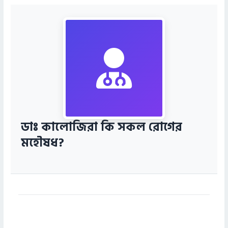
ডাঃ কালোজিরা কি সকল রোগের
মহৌষধ?