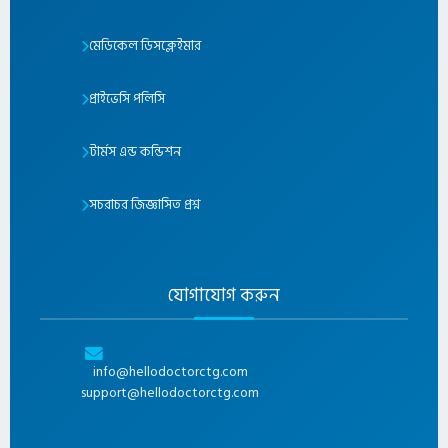
মেডিকেল ডিসক্লেইমার
প্রাইভেসি পলিসি
টার্মস এন্ড কন্ডিশন
সচরাচর জিজ্ঞাসিত প্রশ্ন
যোগাযোগ করুন
info@hellodoctorctg.com
support@hellodoctorctg.com