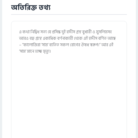
অতিরিক্ত তথ্য
এ কথা নির্দ্বিধ সত্য যে প্রসিদ্ধ দুই হাদীস গ্রন্থ বুখারী ও মুসলিমসহ
আরও বহু গ্রন্থে একাধিক বর্ণনাকারী থেকে এই হাদীস বর্ণিত আছে
– ”কালোজিরা ‘সাম’ ব্যতিত সকল রোগের ঔষধ স্বরূপ।” আর এই
‘সাম’ মানে হচ্ছে মৃত্যু।