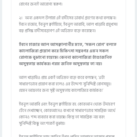
রোগের জন্যই আরোগ্য স্বরূপ।
২। অন্য একদল উলামা এই হাদীসের ভাবার্থ গ্রহণের কথা বলছেন।
ইবনে হাজার, ইবনুল ক্বাইয়্যিম, ইবনুল আরাবি, আল খাত্তাবি প্রমূখসহ
বহু প্রসিদ্ধ হাদীসবেত্তাগণ এই অভিমত ব্যক্ত করেছেন।
ইবনে হাজার আল আসক্বালানীর মতে, ‘সকল রোগ’ বলতে
কালোজিরা প্রয়োগ করে চিকিৎসা সম্ভবপর এমন সকল
রোগকে বুঝানো হয়েছে। কেননা কালোজিরা ঠাণ্ডাজনিত
অসুস্থতায় কার্যকর। গরম জনিত অসুস্থতায় তা নয়।
আল খাত্তাবিও প্রায় একই অভিমত ব্যক্ত করে বলছেন, ‘এটা
সাধারণভাবে প্রয়োগ করা হলেও এর উদ্দেশ্য সুনির্দ্দিষ্ট রোগসমূহ।
যেমন আদ্রতার জন্য সৃষ্ট অসুস্থতায় কালোজিরে কার্যকর।’
ইবনুল আরাবি এবং ইবনুল ক্বাইয়্যিম রহ. কোরআন থেকে উদাহরণ
টেনে দেখাচ্ছেন, কোরআনেও কখনো সাধারণভাবে সামগ্রিক অর্থে
কোনও শব্দ ব্যবহার করা হয়েছে। কিন্তু তা সামগ্রিক নয় বরং
সুনির্দ্দিষ্ট কিছু অংশকেই বুঝায়।