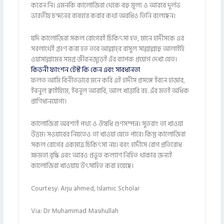
করেন নি। এমনকি কালোজিরা থেকে বহু মূল্য ও আরবে দূর্লভ
ভারতীয় চন্দনের ব্যবহার করার কথা অবধিও তিনি বলেছেন।
যদি কালোজিরা সকল রোগেরই চিকিৎসা হত, মানে হাদীসকে এর
সরলার্থেই গ্রহণ করা হত তবে আল্লাহ্‌র রাসুল সাল্লাল্লাহু আলাইহি
ওয়াসাল্লামের সমগ্র জীবনজুড়েই এঁর ব্যাপক প্রয়োগ দেখা যেত।
কিডনী ফাংশন টেস্ট কি কেন এবং সাবধানতা
ফলত আমি বিনীতভাবে মনে করি এই হাদীস প্রসঙ্গে ইবনে হাজার,
ইবনুল ক্বাইয়্যিম, ইবনুল আরাবি, আল খাত্তাবি রহ. এঁর মতই অধিক
প্রাণিধানযোগ্য।
কালোজিরা অবশ্যই পথ্য ও ঔষধি গুণসম্পন্ন। সুতরাং তা খাওয়া
উত্তম। সওয়াবের নিয়তেও তা খাওয়া যেতে পারে। কিন্তু কালোজিরা
সকল রোগের একমাত্র চিকিৎসা নয়। বরং হাদীসে রোগ প্রতিরোধ
ক্ষমতা বৃদ্ধি এবং আরও প্রভূত কল্যাণ নিহিত থাকার জন্যই
কালোজিরা খাওয়ায় উৎসাহিত করা হয়েছে।
Courtesy: Arju ahmed, Islamic Scholar
Via: Dr Muhammad Masihullah