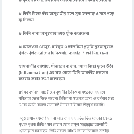
# কুষ্ঠের মত রোগে তিনি আইসোলেশনের কথা বলেছেন।
# তিনি নিজে তাঁর অসুখ তীব্র হলে সূরা ফালাক্ব ও নাস পড়ে
ফু দিতেন
# তিনি নানা অসুস্থতায় ঝাড় ফুঁক করেছেন।
# আজওয়া খেজুর, যাইতুন ও তালবিনা প্রভৃতি দ্রব্যসমূহকে
পৃথক পৃথক রোগের চিকিৎসায় ব্যবহার শিক্ষা দিয়েছেন।
শ্বাসনালীর ব্যাথায়, পাঁজরের ব্যথায়, আল জিহ্বা ফুলে উঠা
(Inflammation) এর মত রোগে তিনি ভারতীয় চন্দনের
ব্যবহার করার কথা বলেছেন।
এই সব বর্ণনাই আগ্রহীজন বুখারীর চিকিৎসা সংক্রান্ত অধ্যায়ে
সবিস্তারে দেখে নিতে পারেন। চিকিৎসা সংক্রান্ত অসংখ্য বর্ণনার মধ্য
থেকে আমি কেবল সামান্যই উদাহরণ হিসেবে উল্লেখ করেছি।
তবুও এখান থেকেই ধারনা লাভ করা যায়, ভিন্ন ভিন্ন রোগের ক্ষেত্রে
পৃথক পৃথক চিকিৎসার প্রয়োগ খোদ রাসুল সাল্লাল্লাহু আলাইহি
ওয়াসাল্লাম করেছেন। তিনি সকল রোগেই কালোজিরেকে সম্পৃক্ত