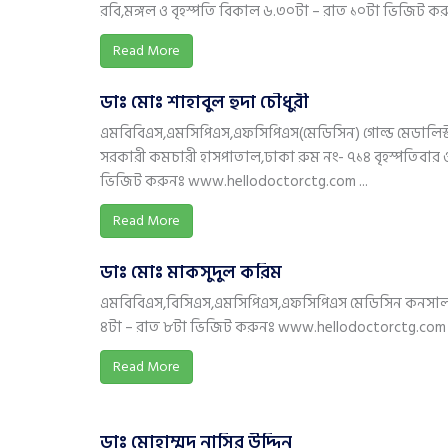
রবি,মঙ্গল ও বৃহস্পতি বিকাল ৬.৩০টা – রাত ১০টা ভিজিট করু
Read More
ডাঃ মোঃ শাহাবুল হুদা চৌধুরী
এমবিবিএস,এমসিপিএস,এফসিপিএস(মেডিসিন) গোল্ড মেডালিস্
সরকারী কমচারী হাসপাতাল,ঢাকা রুম নং- ৭১৪ বৃহস্পতিবার 
ভিজিট করুনঃ www.hellodoctorctg.com ...
Read More
ডাঃ মোঃ মাকসুদুল করিম
এমবিবিএস,বিসিএস,এমসিপিএস,এফসিপিএস মেডিসিন কনসালটে
৪টা – রাত ৮টা ভিজিট করুনঃ www.hellodoctorctg.com স
Read More
ডাঃ মোহাম্মদ নাসির উদ্দিন