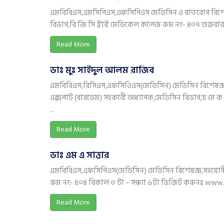
এমবিবিএস,এমসিপিএস,এফসিপিএস মেডিসিন ও বাতরোগ বিশে
বিভাগ,বি জি সি ট্রাস্ট মেডিকেল কলেজ রুম নং- ৪০৭ শুক্রবারসহ 
Read More
ডাঃ মুঃ সাইদুল আলম রাজিব
এমবিবিএস,বিসিএস,এফসিওিএস(মেডিসিন) মেডিসিন বিশেষজ্ঞ,
এক্সপার্ট (বারডেম) সহকারী অধ্যাপক,মেডিসিন বিভাগ,চ মে ক 
...
Read More
ডাঃ এম এ সাত্তার
এমবিবিএস,এফসিপিএস(মেডিসিন) মেডিসিন বিশেষজ্ঞ,সহযোগী
রুম নং- ৪০৪ বিকাল ৩ টা – সন্ধ্যা ৬টা ভিজিট করুনঃ www.
Read More