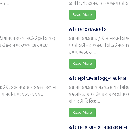
নঃ ...
রোগ বিশেষজ্ঞ রুম নং- ৭০৯ সন্ধ্যা ৬ ট
Read More
ডাঃ মোঃ ফেরদৌস
ট,সিনিয়র কনসালটেন্ট (মেডিসিন)
এমবিবিএস,এমডি(ইন্টানালবমেডিসিন)
ও শুক্রবার ০১৭৩৩- ৫৪৭ ৭৫৮
সন্ধ্যা ৬টা – রাত ৯টা ভিজিট কর
৬০০, ০১৮৪৭- ...
Read More
ডাঃ মুহাম্মদ মাহবুবুল আলম
ন্ট, চ মে ক রুম নং- ৪১১ বিকাল
এমবিবিএস,এমসিপিএস,এমআরসিজিপি,
িরিয়াল: ০১৯৮৪- ৪৯৯ ...
হৃদরোগ,ডায়াবেটিস ও বার্ধক্যজনিত র
রাত ৯টা ভিজিট ...
Read More
ডাঃ মোহাম্মদ হাবিবুর রহমান