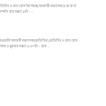
িসিন ও বাত রোগ বিশেষজ্ঞ,সহকারী অধ্যাপক,চ মে ক হা
্পতি বার সন্ধ্যা ৬টা – ...
মএমইউ সহযেগী অধ্যাপক(মেডিসিন),মেডিসিন ও বাত রোগ
ম ও বুধবার সন্ধ্যা ৬.৩০টা – রাত ...