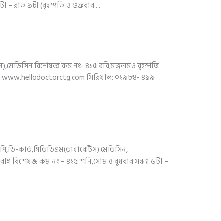
া – রাত ৯টা (বৃহস্পতি ও শুক্রবার ...
,মেডিসিন বিশেষজ্ঞ রুম নং- ৪১৫ রবি,মঙ্গলমও বৃহস্পতি
ুনঃ www.hellodoctorctg.com সিরিয়াল: ০১৯৮৪- ৪৯৯
ডি-কার্ড,পিডিডিএম(ডায়াবেটিস) মেডিসিন,
োগ বিশেষজ্ঞ রুম নং – ৪১৫ শনি,সোম ও বুধবার সন্ধ্যা ৬টা –