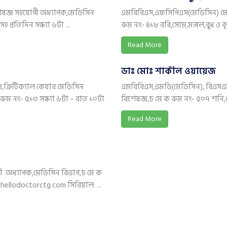
ষজ্ঞ সহযোগী অধ্যাপক,মেডিসিন
এমবিবিএস,এফসিপিএস(মেডিসিন) মেড
প্রতিদিন সন্ধ্যা ৬টা ...
রুম নং- ৪১৮ রবি,সোম,মঙ্গল,বুধ ও বৃহস
Read More
ডাঃ মোঃ শাকীল ওয়ায়েজ
ক্রিটিক্যাল কেয়ার মেডিসিন
এমবিবিএস,এমডি(মেডিসিন), বিএসএ
রুম নং- ৫১৩ সন্ধ্যা ৬টা – রাত ১০টা
বিশেষজ্ঞ,চ মে ক রুম নং- ৫০৭ শনি,সো
Read More
 অধ্যাপক,মেডিসিন বিভাগ,চ মে ক
hellodoctorctg.com সিরিয়াল: ...