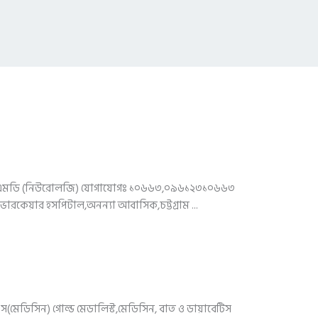
), এমডি (নিউরোলজি) যোগাযোগঃ ১০৬৬৩,০৯৬১২৩১০৬৬৩
রকেয়ার হসপিটাল,অনন্যা আবাসিক,চট্টগ্রাম ...
এস(মেডিসিন) গোল্ড মেডালিস্ট,মেডিসিন, বাত ও ডায়াবেটিস