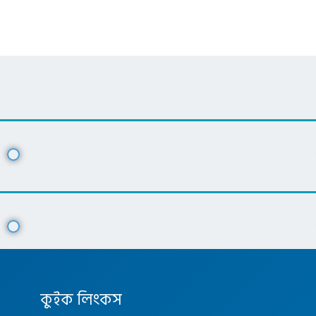
কুইক লিংকস