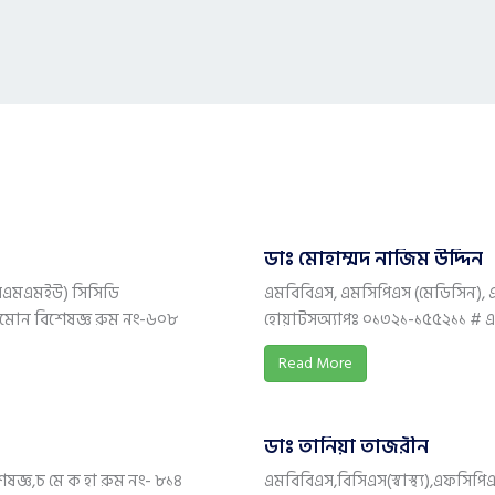
ডাঃ মোহাম্মদ নাজিম উদ্দিন
িএসএমএমইউ) সিসিডি
এমবিবিএস, এমসিপিএস (মেডিসিন
রমোন বিশেষজ্ঞ রুম নং-৬০৮
হোয়াটসঅ্যাপঃ ০১৩২১-১৫৫২১১ # এভা
Read More
ডাঃ তানিয়া তাজরীন
েষজ্ঞ,চ মে ক হা রুম নং- ৮১৪
এমবিবিএস,বিসিএস(স্বাস্থ্য),এফসিপি