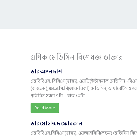
এপিক মেডিসিন বিশেষজ্ঞ ডাক্তার
ডাঃ অর্পন দাশ
এমবিবিএস, বিসিএস(স্বাস্থ্য), এমডি(ইন্টারনাল মেডিসিন -ব
(বারডেম),এম.এ.সি.পি(আমেরিকা) মেডিসিন, ডায়াবেটিস ও হ
প্রতিদিন সন্ধ্যা ৭টা – রাত ১০টা ...
Read More
ডাঃ মোহাম্মদ ফোরকান
এমবিবিএস,বিসিএস(স্বাস্থ্য), এমআরসিপি(লন্ডন) মেডিসিন বিশ