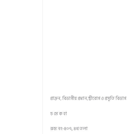
প্রাক্তন, বিভাগীয় প্রধান,স্ত্রীরোগ ও প্রসূতি বিভাগ
চ মে ক হা
রুম নং-৪০৭, ৪থ তলা