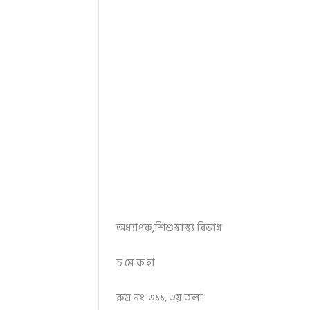
অধ্যাপক,শিশুস্বাস্থ্য বিভাগ
চ মে ক হা
রুম নং-৩১১, ৩য় তলা