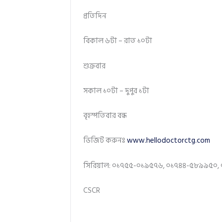
প্রতিদিন
বিকাল ৬টা – রাত ১০টা
শুক্রবার
সকাল ১০টা – দুপুর ১টা
বৃহস্পতিবার বন্ধ
ভিজিট করুনঃ
www.hellodoctorctg.com
সিরিয়াল: ০১৭৫৫-০১৯৫৭৬, ০১৭৪৪-৫৮৯৯৫০,
CSCR