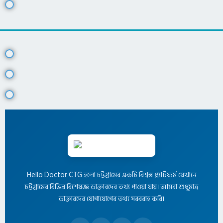
Hello Doctor CTG হলো চট্টগ্রামের একটি বিশ্বস্ত প্ল্যাটফর্ম যেখানে
চট্টগ্রামের বিভিন্ন বিশেষজ্ঞ ডাক্তারদের তথ্য পাওয়া যায়। আমরা শুধুমাত্র
ডাক্তারদের যোগাযোগের তথ্য সরবরাহ করি।