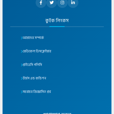
কুইক লিংকস
আমাদের সম্পর্কে
মেডিকেল ডিসক্লেইমার
প্রাইভেসি পলিসি
টার্মস এন্ড কন্ডিশন
সচরাচর জিজ্ঞাসিত প্রশ্ন