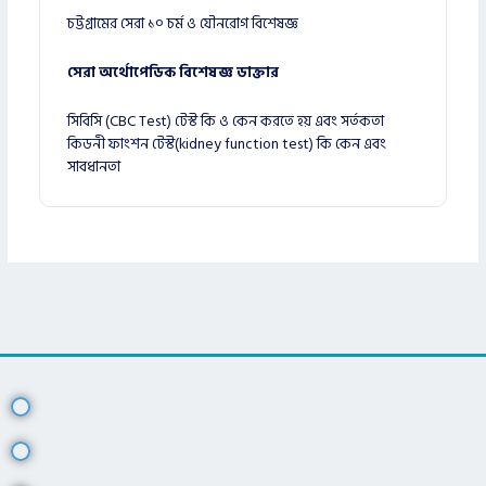
চট্টগ্রামের সেরা ১০ চর্ম ও যৌনরোগ বিশেষজ্ঞ
সেরা অর্থোপেডিক বিশেষজ্ঞ ডাক্তার
সিবিসি (CBC Test) টেস্ট কি ও কেন করতে হয় এবং সর্তকতা
কিডনী ফাংশন টেস্ট(kidney function test) কি কেন এবং
সাবধানতা