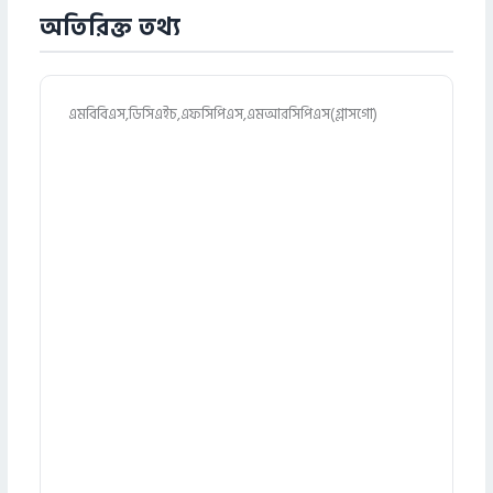
অতিরিক্ত তথ্য
এমবিবিএস,ডিসিএইচ,এফসিপিএস,এমআরসিপিএস(গ্লাসগো)