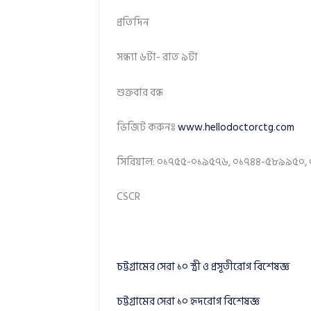
প্রতিদিন
সন্ধ্যা ৬টা- রাত ৯টা
শুক্রবার বন্ধ
ভিজিট করুনঃ
www.hellodoctorctg.com
সিরিয়াল: ০১৭৫৫-০১৯৫৭৬, ০১৭৪৪-৫৮৯৯৫০,
CSCR
চট্টগ্রামের সেরা ১০ স্ত্রী ও প্রসূতীরোগ বিশেষজ্ঞ
চট্টগ্রামের সেরা ১০ হৃদরোগ বিশেষজ্ঞ