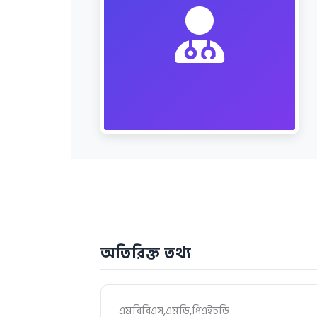
অতিরিক্ত তথ্য
এমবিবিএস,এমডি,পিএইচডি