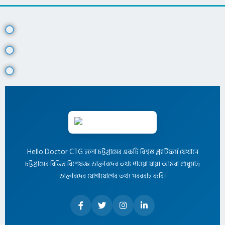
Hello Doctor CTG হলো চট্টগ্রামের একটি বিশ্বস্ত প্ল্যাটফর্ম যেখানে
চট্টগ্রামের বিভিন্ন বিশেষজ্ঞ ডাক্তারদের তথ্য পাওয়া যায়। আমরা শুধুমাত্র
ডাক্তারদের যোগাযোগের তথ্য সরবরাহ করি।