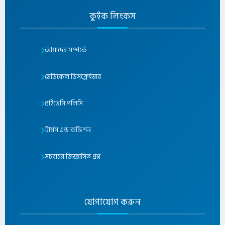
কুইক লিংকস
আমাদের সম্পর্কে
মেডিকেল ডিসক্লেইমার
প্রাইভেসি পলিসি
টার্মস এন্ড কন্ডিশন
সচরাচর জিজ্ঞাসিত প্রশ্ন
যোগাযোগ করুন