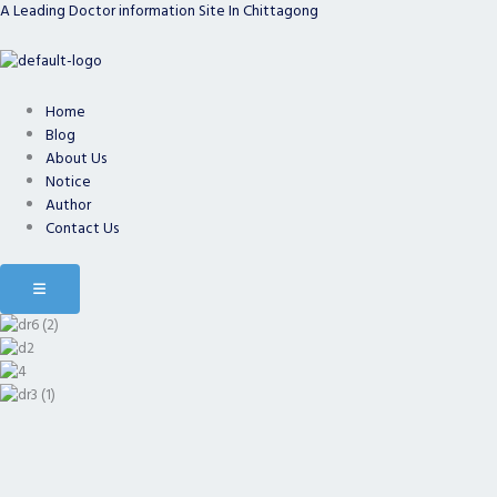
A Leading Doctor information Site In Chittagong
Skip
to
content
Home
Blog
About Us
Notice
Author
Contact Us
Hamburger Toggle Menu