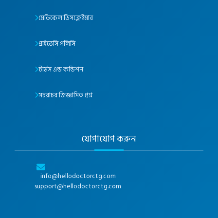
মেডিকেল ডিসক্লেইমার
প্রাইভেসি পলিসি
টার্মস এন্ড কন্ডিশন
সচরাচর জিজ্ঞাসিত প্রশ্ন
যোগাযোগ করুন
info@hellodoctorctg.com
support@hellodoctorctg.com