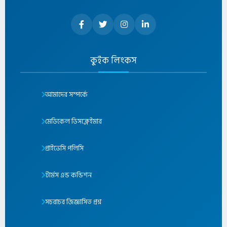
কুইক লিংকস
আমাদের সম্পর্কে
মেডিকেল ডিসক্লেইমার
প্রাইভেসি পলিসি
টার্মস এন্ড কন্ডিশন
সচরাচর জিজ্ঞাসিত প্রশ্ন