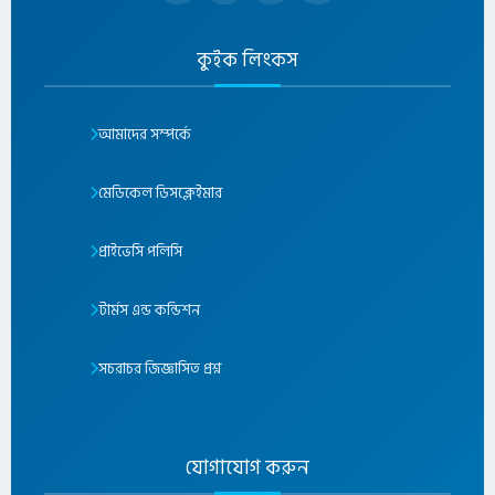
কুইক লিংকস
আমাদের সম্পর্কে
মেডিকেল ডিসক্লেইমার
প্রাইভেসি পলিসি
টার্মস এন্ড কন্ডিশন
সচরাচর জিজ্ঞাসিত প্রশ্ন
যোগাযোগ করুন