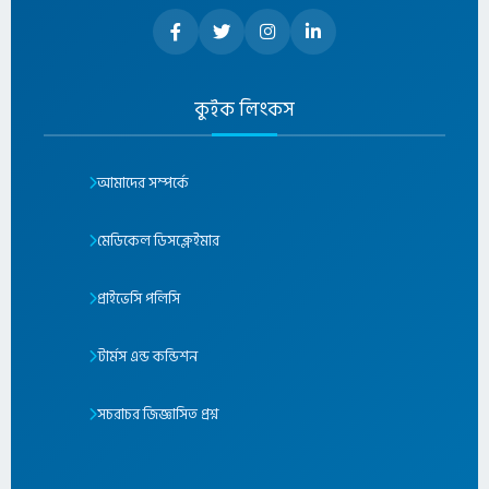
কুইক লিংকস
আমাদের সম্পর্কে
মেডিকেল ডিসক্লেইমার
প্রাইভেসি পলিসি
টার্মস এন্ড কন্ডিশন
সচরাচর জিজ্ঞাসিত প্রশ্ন