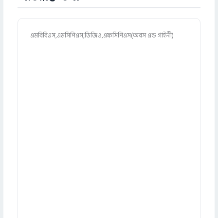
এমবিবিএস,এমসিপিএস,ডিজিও,এফসিপিএস(অবস এন্ড গাইনী)