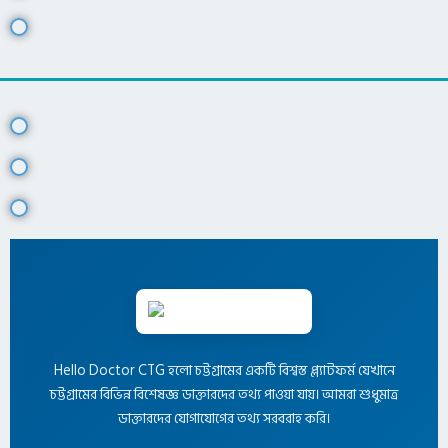
Hello Doctor CTG হলো চট্টগ্রামের একটি বিশ্বস্ত প্ল্যাটফর্ম যেখানে
চট্টগ্রামের বিভিন্ন বিশেষজ্ঞ ডাক্তারদের তথ্য পাওয়া যায়। আমরা শুধুমাত্র
ডাক্তারদের যোগাযোগের তথ্য সরবরাহ করি।