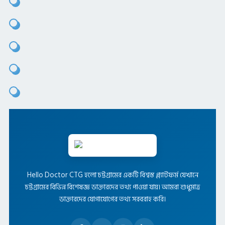
Hello Doctor CTG হলো চট্টগ্রামের একটি বিশ্বস্ত প্ল্যাটফর্ম যেখানে
চট্টগ্রামের বিভিন্ন বিশেষজ্ঞ ডাক্তারদের তথ্য পাওয়া যায়। আমরা শুধুমাত্র
ডাক্তারদের যোগাযোগের তথ্য সরবরাহ করি।