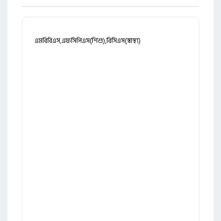
এমবিবিএস,এফসিপিএস(শিশু),বিসিএস(স্বাস্থ্য)