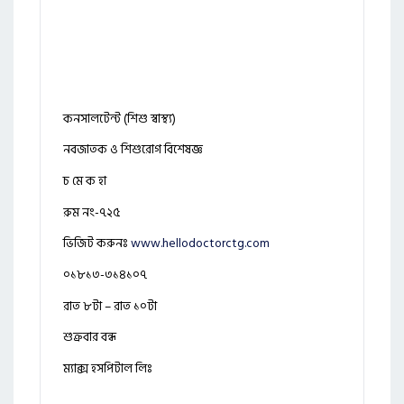
কনসালটেন্ট (শিশু স্বাস্থ্য)
নবজাতক ও শিশুরোগ বিশেষজ্ঞ
চ মে ক হা
রুম নং-৭২৫
ভিজিট করুনঃ
www.hellodoctorctg.com
০১৮১৩-৩১৪১০৭
রাত ৮টা – রাত ১০টা
শুক্রবার বন্ধ
ম্যাক্স হসপিটাল লিঃ