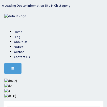
Skip
A Leading Doctor information Site In Chittagong
to
content
Home
Blog
About Us
Notice
Author
Contact Us
Hamburger Toggle Menu