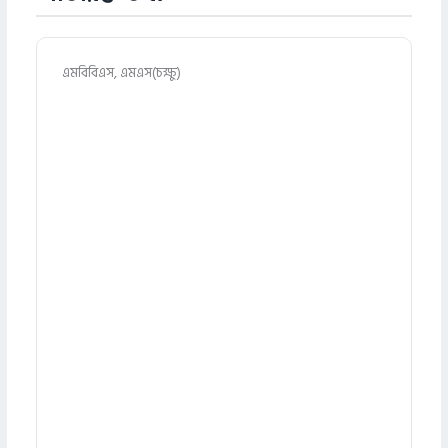
এমবিবিএস, এমএস(চক্ষু)