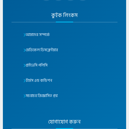
কুইক লিংকস
আমাদের সম্পর্কে
মেডিকেল ডিসক্লেইমার
প্রাইভেসি পলিসি
টার্মস এন্ড কন্ডিশন
সচরাচর জিজ্ঞাসিত প্রশ্ন
যোগাযোগ করুন