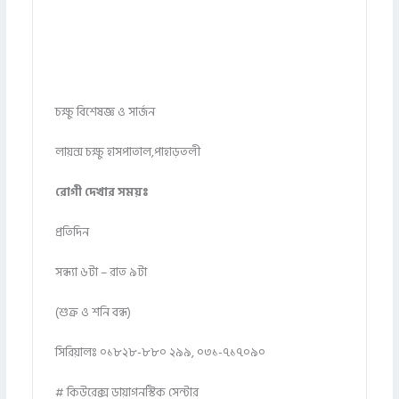
চক্ষু বিশেষজ্ঞ ও সার্জন
লায়ন্স চক্ষু হাসপাতাল,পাহাড়তলী
রোগী দেখার সময়ঃ
প্রতিদিন
সন্ধ্যা ৬টা – রাত ৯টা
(শুক্র ও শনি বন্ধ)
সিরিয়ালঃ ০১৮২৮-৮৮০ ২৯৯, ০৩১-৭১৭০৯০
# কিউরেক্স ডায়াগনস্টিক সেন্টার