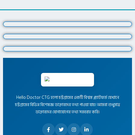
Hello Doctor CTG হলো চট্টগ্রামের একটি বিশ্বস্ত প্ল্যাটফর্ম যেখানে
চট্টগ্রামের বিভিন্ন বিশেষজ্ঞ ডাক্তারদের তথ্য পাওয়া যায়। আমরা শুধুমাত্র
ডাক্তারদের যোগাযোগের তথ্য সরবরাহ করি।