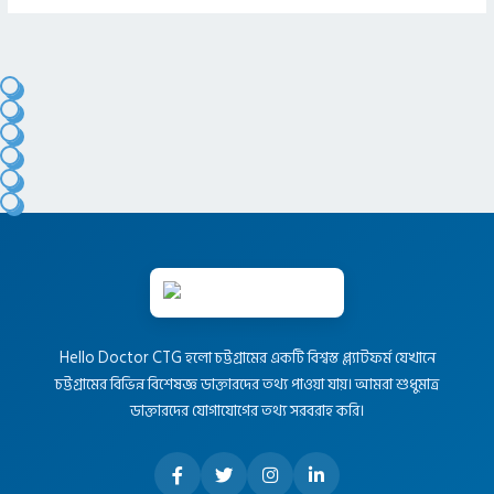
Hello Doctor CTG হলো চট্টগ্রামের একটি বিশ্বস্ত প্ল্যাটফর্ম যেখানে
চট্টগ্রামের বিভিন্ন বিশেষজ্ঞ ডাক্তারদের তথ্য পাওয়া যায়। আমরা শুধুমাত্র
ডাক্তারদের যোগাযোগের তথ্য সরবরাহ করি।