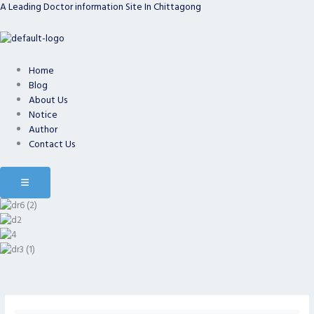
A Leading Doctor information Site In Chittagong
Skip
to
content
Home
Blog
About Us
Notice
Author
Contact Us
Hamburger Toggle Menu