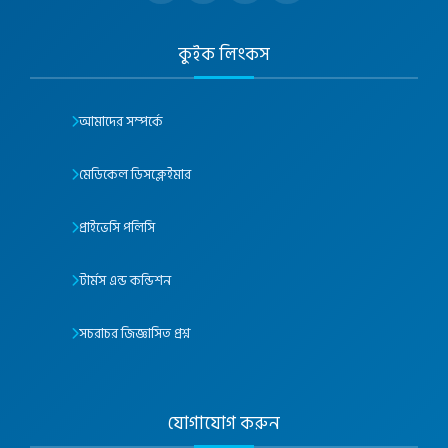
কুইক লিংকস
আমাদের সম্পর্কে
মেডিকেল ডিসক্লেইমার
প্রাইভেসি পলিসি
টার্মস এন্ড কন্ডিশন
সচরাচর জিজ্ঞাসিত প্রশ্ন
যোগাযোগ করুন