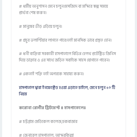
# ধর্মীয় অনুশাসন মেনে চলুন।মসজিদে বা মন্দিরে স্বল্প সময়ে
প্রার্থনা শেষ করুন।
# মানুষের ভীড় এড়িয়ে চলুন।
# প্রচুর ভলান্টিয়ার লাগতে পারে।তাই মানসিক ভাবে প্রস্তুত হোন।
# ধনী ব্যক্তিরা সরকারী হাসপাতালে বিভিন্ন হেলথ প্রটেক্টিভ জিনিস
দিয়ে ডাক্তার ও এর সাথে জড়িত সবাইকে সাহস যোগাতে পারেন।
# একতাই শক্তি তাই অপরকে সাহায্য করুন।
হাসপাতাল দ্বারা ইনফেক্টেড হওয়া এড়াতে চাইলে, মেনে চলুন ১০ টি
নিয়ম
করোনা রোগীর ট্রিটমেন্ট ৪ হাসপাতেলেঃ
# চট্টগ্রাম মেডিকেল কলেজ,চকবাজার
# জেনারেল হাসপাতাল, আন্দরকিল্লা