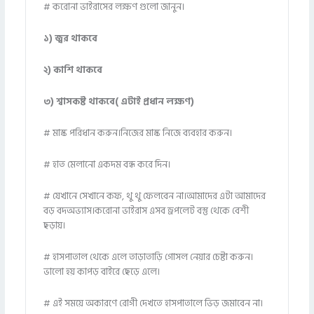
# করোনা ভাইরাসের লক্ষণ গুলো জানুন।
১) জ্বর থাকবে
২) কাশি থাকবে
৩) শ্বাসকষ্ট থাকবে( এটাই প্রধান লক্ষণ)
# মাস্ক পরিধান করুন।নিজের মাস্ক নিজে ব্যবহার করুন।
# হাত মেলানো একদম বন্ধ করে দিন।
# যেখানে সেখানে কফ, থু থু ফেলবেন না।আমাদের এটা আমাদের
বড় বদঅভ্যাস।করোনা ভাইরাস এসব ড্রপলেট বস্তু থেকে বেশী
ছড়ায়।
# হাসপাতাল থেকে এলে তাড়াতাড়ি গোসল নেয়ার চেষ্টা করুন।
ভালো হয় কাপড় বাইরে ছেড়ে এলে।
# এই সময়ে অকারণে রোগী দেখতে হাসপাতালে ভিড় জমাবেন না।