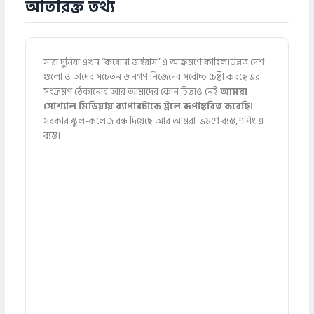
অতিরিক্ত তথ্য
সারা দুনিয়া এখন “করোনা ভাইরাস” এ আক্রমণে কাহিল।উন্নত দেশ
গুলো ও তাদের সচেতন জনগণ নিজেদের সর্বোচ্চ চেষ্টা করছে এর
সংক্রমণ ঠেকানোর আর আমাদের কোন চিন্তাও নেই।
আমরা
সোশ্যাল মিডিয়ায় ব্যাপারটাকে ট্রলে রূপান্তরিত করেছি।
সরকার স্কুল-কলেজ বন্ধ দিয়েছে আর আমরা ভ্রমণে ব্যস্ত,শপিং এ
ব্যস্ত।