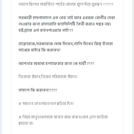
তাহলে কিসের গারান্টিতে শার্টের বোতাম খুলে দিয়ে ঘুরছেন ?????
সরকারী হাসপাতালে এত বেড নাই আর এরকম রোগীর সেবা
দেওয়ার জন্য রাতারাতি ফ্যাসিলিটি তৈরী করাও সম্ভব নয়।
চট্টগ্রামে এত ম্যানপাওয়ার নাই???
ডাক্তারকে,সরকারকে দোষ দিবেন,গালি দিবেন কিন্তু উনারা
সাধ্যের বাইরে কি করবেন?
আপনার অবাধ্য চলাফেরার জন্য কে দায়ী ????
নিজেকে বাঁচান,নিজের পরিবারকে বাঁচান।
তাহলে কি করবেন?????
# সচেতন হোন।সচেতনতা ছড়িয়ে দিন।
# নিয়ম মানুন।অপরকে মানতে বাধ্য করুন।রোগ এলে কাউকে
ছাড়বে না।