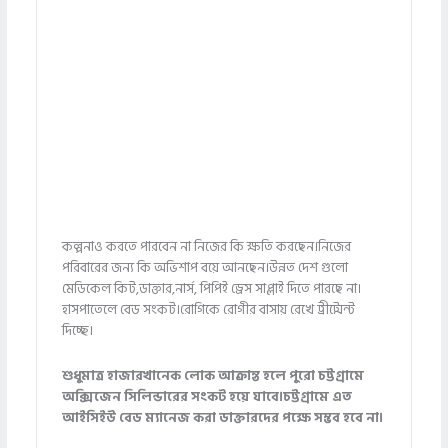
কল্পনাও করতে পারবেন না নিজের কি ক্ষতি করছেন।নিজের
পরিবারের জন্য কি অভিশাপ বয়ে আনছেন।উন্নত দেশ গুলো
মেডিকেল কিট,ডাক্তার,নার্স, পিপিই ড্রেস সাপ্লাই দিতে পারছে না।
হাসপাতেলে বেড সংকট।রোগিকে রোগীর বাসায় রেখে ট্রীট্মেন্ট
দিচ্ছে।
শুধুমাত্র হাজারখানেক লোক আক্রান্ত হলে পুরো চট্টগ্রামে
অক্সিজেন সিলিন্ডারের সংকট হয়ে যাবে।চট্টগ্রামে এত
আইসিইউ বেড ম্যানেজ করা ডাক্তারদের পক্ষে সম্ভব হবে না
।