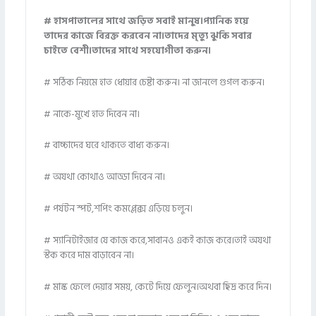
# হাসপাতালের সাথে জড়িত সবাই মানুষ।প্যানিক হয়ে
তাদের কাজে বিরক্ত করবেন না।তাদের মৃত্যু ঝুকি সবার
চাইতে বেশী।তাদের সাথে সহযোগীতা করুন।
# সঠিক নিয়মে হাত ধোয়ার চেষ্টা করুন। না জানলে গুগল করুন।
# নাকে-মুখে হাত দিবেন না।
# বাচ্চাদের ঘরে থাকতে বাধ্য করুন।
# অযথা কোথাও আড্ডা দিবেন না।
# পর্যটন স্পট,শপিং কমপ্লেক্স এড়িয়ে চলুন।
# স্যানিটাইজার যে কাজ করে,সাবানও একই কাজ করে।তাই অযথা
স্টক করে দাম বাড়াবেন না।
# মাস্ক ফেলে দেয়ার সময়, কেটে দিয়ে ফেলুন।অথবা ছিদ্র করে দিন।