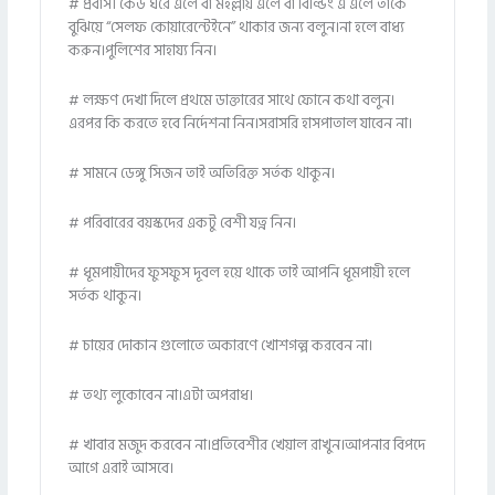
# প্রবাসী কেউ ঘরে এলে বা মহল্লায় এলে বা বিল্ডিং এ এলে তাকে
বুঝিয়ে “সেলফ কোয়ারেন্টেইনে” থাকার জন্য বলুন।না হলে বাধ্য
করুন।পুলিশের সাহায্য নিন।
# লক্ষণ দেখা দিলে প্রথমে ডাক্তারের সাথে ফোনে কথা বলুন।
এরপর কি করতে হবে নির্দেশনা নিন।সরাসরি হাসপাতাল যাবেন না।
# সামনে ডেঙ্গু সিজন তাই অতিরিক্ত সর্তক থাকুন।
# পরিবারের বয়স্কদের একটু বেশী যত্ন নিন।
# ধূমপায়ীদের ফুসফুস দূবল হয়ে থাকে তাই আপনি ধূমপায়ী হলে
সর্তক থাকুন।
# চায়ের দোকান গুলোতে অকারণে খোশগল্প করবেন না।
# তথ্য লুকোবেন না।এটা অপরাধ।
# খাবার মজুদ করবেন না।প্রতিবেশীর খেয়াল রাখুন।আপনার বিপদে
আগে এরাই আসবে।