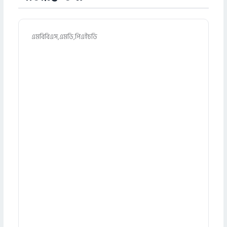
এমবিবিএস,এমডি,পিএইচডি