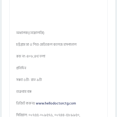
অধ্যাপক(নেফ্রোলজি)
চট্টগ্রাম মা ও শিশু মেডিকেল কলেজ হাসপাতাল
রুম নং-৪০৮,৪থ তলা
প্রতিদিন
সন্ধ্যা ৬টা- রাত ৯টা
শুক্রবার বন্ধ
ভিজিট করুনঃ
www.hellodoctorctg.com
সিরিয়াল: ০১৭৫৫-০১৯৫৭৬, ০১৭৪৪-৫৮৯৯৫০,