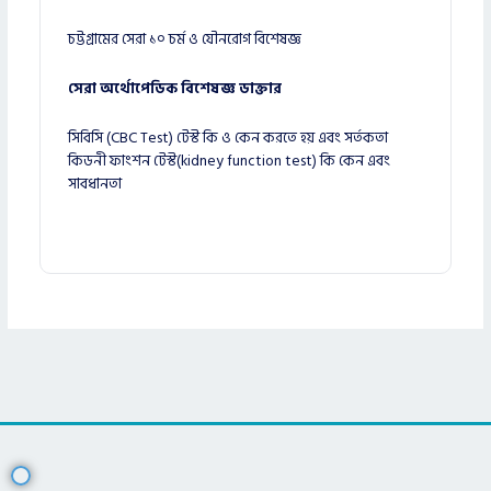
চট্টগ্রামের সেরা ১০ চর্ম ও যৌনরোগ বিশেষজ্ঞ
সেরা অর্থোপেডিক বিশেষজ্ঞ ডাক্তার
সিবিসি (CBC Test) টেস্ট কি ও কেন করতে হয় এবং সর্তকতা
কিডনী ফাংশন টেস্ট(kidney function test) কি কেন এবং
সাবধানতা