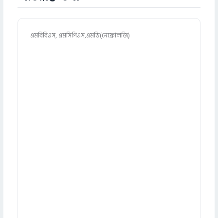
এমবিবিএস, এমসিপিএস,এমডি(নেফ্রোলজি)