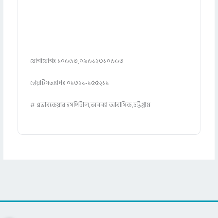
যোগাযোগঃ ১০৬৬৩,০৯৬১২৩১০৬৬৩
হোয়াটসঅ্যাপঃ ০১৩২১-১৫৫২১১
# এভারকেয়ার হসপিটাল,অনন্যা আবাসিক,চট্টগ্রাম