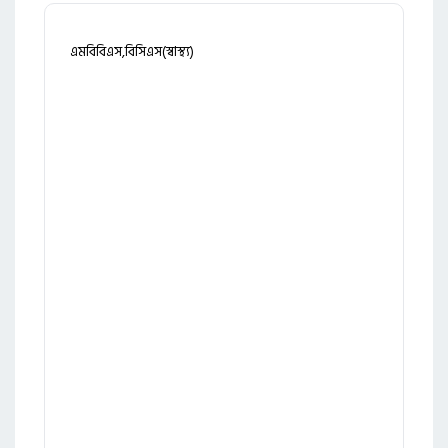
এমবিবিএস,বিসিএস(স্বাস্থ্য)