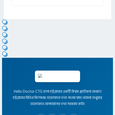
Hello Doctor CTG হলো চট্টগ্রামের একটি বিশ্বস্ত প্ল্যাটফর্ম যেখানে
চট্টগ্রামের বিভিন্ন বিশেষজ্ঞ ডাক্তারদের তথ্য পাওয়া যায়। আমরা শুধুমাত্র
ডাক্তারদের যোগাযোগের তথ্য সরবরাহ করি।