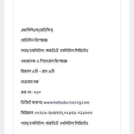
এফসিপিএস(মেডিসিন)
মেডিসিন বিশেষজ্ঞ
ল্যাব/হসপিটাল: পার্কভিউ হসপিটাল লিমিটেড
নবজাতক ও শিশুরোগ বিশেষজ্ঞ
বিকাল ৬টা – রাত ৯টা
শুক্রবার বন্ধ
রুম নং- ৩২০
ভিজিট করুনঃ
www.hellodoctorctg.com
সিরিয়াল :০১৭১৮-৫৩৪৭৭৭,০১৯৭৬-০২২৩৩৩
ল্যাব/হসপিটাল: পার্কভিউ হসপিটাল লিমিটেড