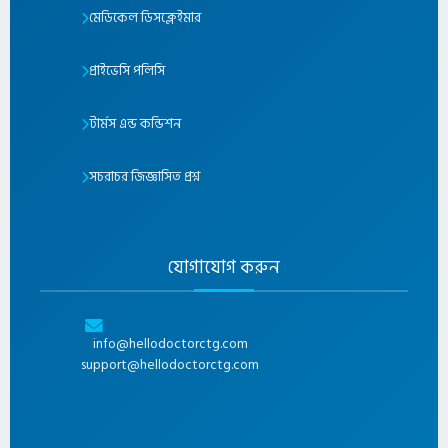
মেডিকেল ডিসক্লেইমার
প্রাইভেসি পলিসি
টার্মস এন্ড কন্ডিশন
সচরাচর জিজ্ঞাসিত প্রশ্ন
যোগাযোগ করুন
info@hellodoctorctg.com
support@hellodoctorctg.com