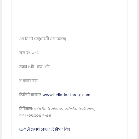
এম সি পি এস(গাইনী এন্ড অবস)
রুম নং-৩১৬
সন্ধ্যা ৬টা- রাত ৯টা
শুক্রবার বন্ধ
ভিজিট করুনঃ
www.hellodoctorctg.com
সিরিয়াল: ০১৮৪১-৯০৬০৯০,০১৮৪১-৯০৬০৩০,
০৩১-৬৫৫৬৯৩-৯৪
ডেলটা হেলথ কেয়ার,চিটাগাং লিঃ