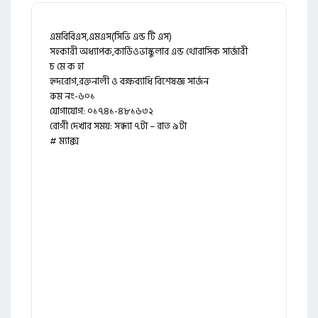
এমবিবিএস,এমএস(সিভি এন্ড টি এস)
সহকারী অধ্যাপক,কার্ডিওভাস্কুলার এন্ড থোরাসিক সার্জারী
চ মে ক হা
হৃদরোগ,রক্তনালী ও বক্ষব্যাধি বিশেষজ্ঞ সার্জন
রুম নং-৬০১
যোগাযোগ: ০১৭৪১-৪৮১৬৩২
রোগী দেখার সময়: সন্ধ্যা ৭টা – রাত ৯টা
# ম্যাক্স