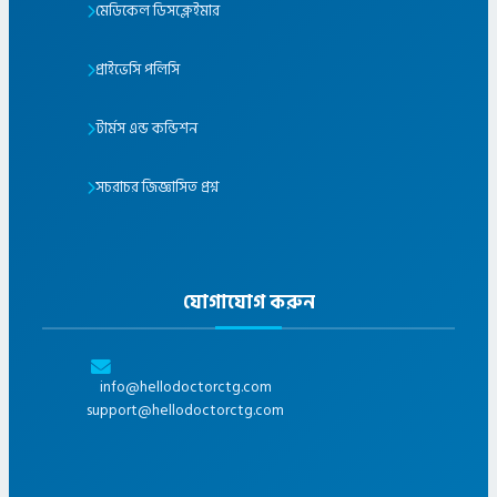
মেডিকেল ডিসক্লেইমার
প্রাইভেসি পলিসি
টার্মস এন্ড কন্ডিশন
সচরাচর জিজ্ঞাসিত প্রশ্ন
যোগাযোগ করুন
info@hellodoctorctg.com
support@hellodoctorctg.com