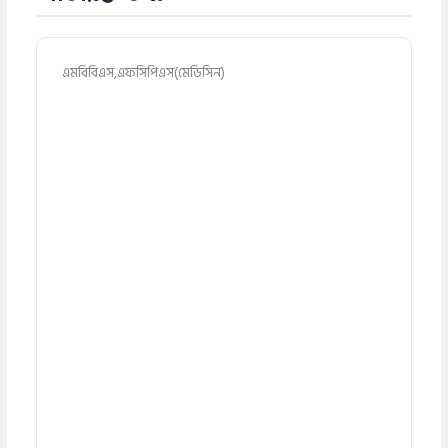
এমবিবিএস,এফসিপিএস(মেডিসিন)