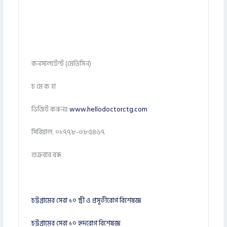
কনসালটেন্ট (মেডিসিন)
চ মে ক হা
ভিজিট করুনঃ
www.hellodoctorctg.com
সিরিয়াল: ০১৭৭৮-৩৮৫৪৬৭
শুক্রবার বন্ধ
চট্টগ্রামের সেরা ১০ স্ত্রী ও প্রসূতীরোগ বিশেষজ্ঞ
চট্টগ্রামের সেরা ১০ হৃদরোগ বিশেষজ্ঞ