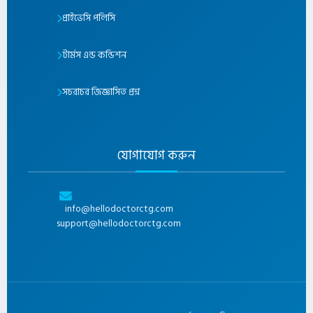
প্রাইভেসি পলিসি
টার্মস এন্ড কন্ডিশন
সচরাচর জিজ্ঞাসিত প্রশ্ন
যোগাযোগ করুন
info@hellodoctorctg.com
support@hellodoctorctg.com