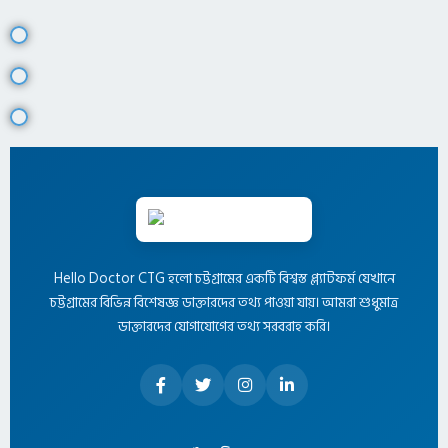
Hello Doctor CTG হলো চট্টগ্রামের একটি বিশ্বস্ত প্ল্যাটফর্ম যেখানে
চট্টগ্রামের বিভিন্ন বিশেষজ্ঞ ডাক্তারদের তথ্য পাওয়া যায়। আমরা শুধুমাত্র
ডাক্তারদের যোগাযোগের তথ্য সরবরাহ করি।