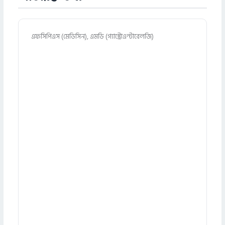
এফসিপিএস (মেডিসিন), এমডি (গ্যাস্ট্রোএন্টারেলজি)