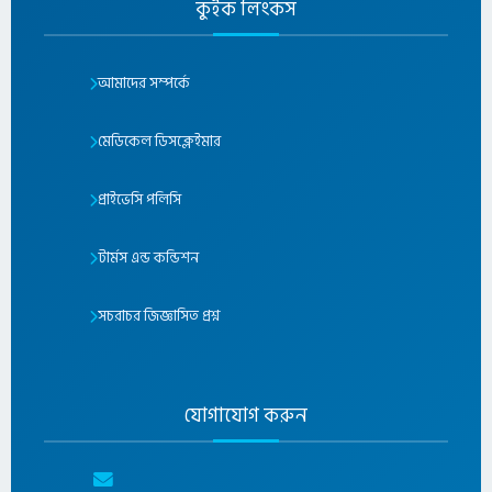
কুইক লিংকস
আমাদের সম্পর্কে
মেডিকেল ডিসক্লেইমার
প্রাইভেসি পলিসি
টার্মস এন্ড কন্ডিশন
সচরাচর জিজ্ঞাসিত প্রশ্ন
যোগাযোগ করুন