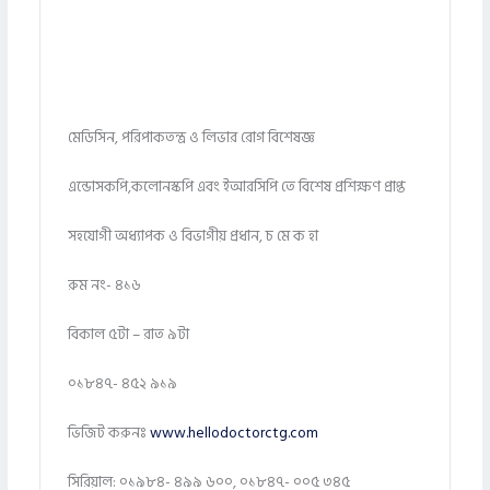
মেডিসিন, পরিপাকতন্ত্র ও লিভার রোগ বিশেষজ্ঞ
এন্ডোসকপি,কলোনস্কপি এবং ইআরসিপি তে বিশেষ প্রশিক্ষণ প্রাপ্ত
সহযোগী অধ্যাপক ও বিভাগীয় প্রধান, চ মে ক হা
রুম নং- ৪১৬
বিকাল ৫টা – রাত ৯টা
০১৮৪৭- ৪৫২ ৯১৯
ভিজিট করুনঃ
www.hellodoctorctg.com
সিরিয়াল: ০১৯৮৪- ৪৯৯ ৬০০, ০১৮৪৭- ০০৫ ৩৪৫