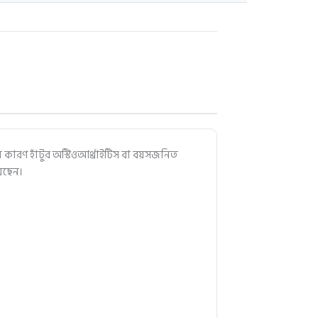
ম কারণ হাঁটুর অস্টিওআর্থ্রাইটিস বা বয়সজনিত
য়েছেন।