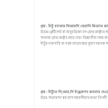
প্রশ্ন : হাঁটু ব্যাথায় পিআরপি থেরাপি কিভাবে 
উত্তরঃ প্লেটিলেট বা অনুচক্রিকা হল গ্রোথ ফেক্
সংখ্যক গ্রোথ ফেক্টর ছেড়ে দেয়। বিজ্ঞানীরা লক্ষ 
হাঁটুর তরুণাস্থি বা নরম হাড়ের ক্ষয় পূরণে অনেক 
প্রশ্ন : হাঁটুতে পি,আর,পি ইঞ্জেকশন কতবার দেও
উত্তর: সাধারণত ছয় মাস সময়সীমার মধ্যে তিনটি