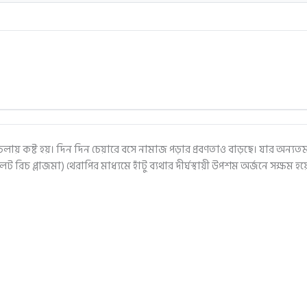
াঁটাচলায় কষ্ট হয়। দিন দিন চেয়ারে বসে নামাজ পড়ার প্রবণতাও বাড়ছে। যার অন্যত
ট রিচ প্লাজমা) থেরাপির মাধ্যমে হাঁটু ব্যথার দীর্ঘস্থায়ী উপশম অর্জনে সক্ষম হ