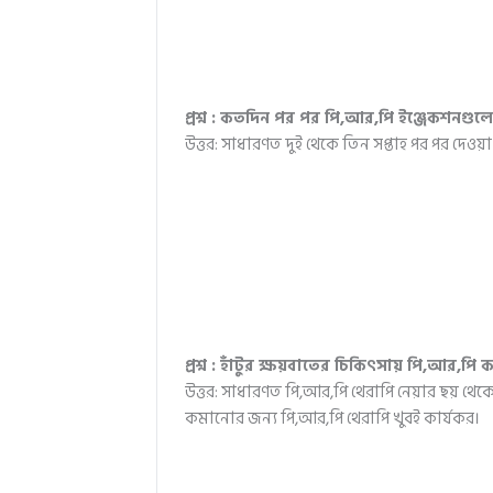
প্রশ্ন : কতদিন পর পর পি,আর,পি ইঞ্জেকশনগুলো
উত্তর: সাধারণত দুই থেকে তিন সপ্তাহ পর পর দেওয়া 
প্রশ্ন : হাঁটুর ক্ষয়বাতের চিকিৎসায় পি,আর,পি 
উত্তর: সাধারণত পি,আর,পি থেরাপি নেয়ার ছয় থেকে ন
কমানোর জন্য পি,আর,পি থেরাপি খুবই কার্যকর।