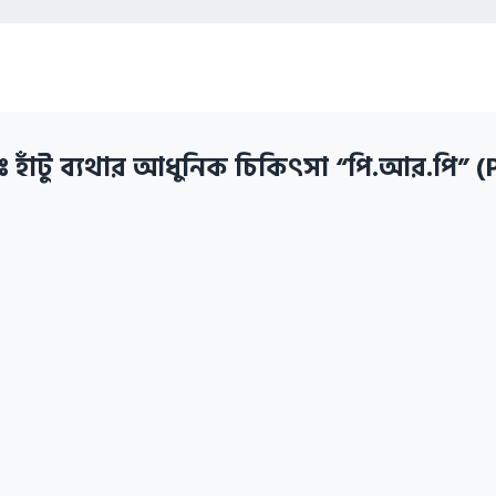
ঃ হাঁটু ব্যথার আধুনিক চিকিৎসা “পি.আর.পি” 