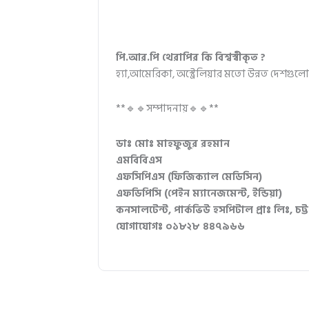
পি.আর.পি থেরাপির কি বিশ্বস্বীকৃত ?
হ্যা,আমেরিকা, অস্ট্রেলিয়ার মতো উন্নত দেশগুল
**🔹🔹সম্পাদনায়🔹🔹**
ডাঃ মোঃ মাহফুজুর রহমান
এমবিবিএস
এফসিপিএস (ফিজিক্যাল মেডিসিন)
এফডিপিসি (পেইন ম্যানেজমেন্ট, ইন্ডিয়া)
কনসালটেন্ট, পার্কভিউ হসপিটাল প্রাঃ লিঃ, চট্ট
যোগাযোগঃ ০১৮২৮ ৪৪৭৯৬৬