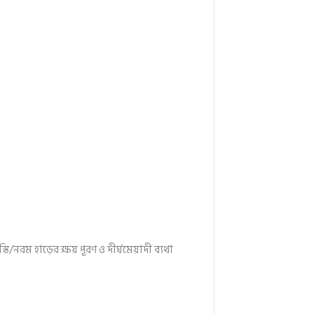
তি/নরম হাড়ের ক্ষয় পূরণ ও দীর্ঘমেয়াদী ব্যথা