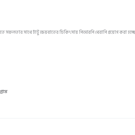
োতে সফলতার সাথে হাঁটু ক্ষয়বাতের চিকিৎসায় পিআরপি থেরাপি প্রয়োগ করা হচ্ছ
গ্রাম