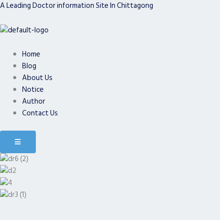
A Leading Doctor information Site In Chittagong
Skip
to
content
Home
Blog
About Us
Notice
Author
Contact Us
Hamburger Toggle Menu