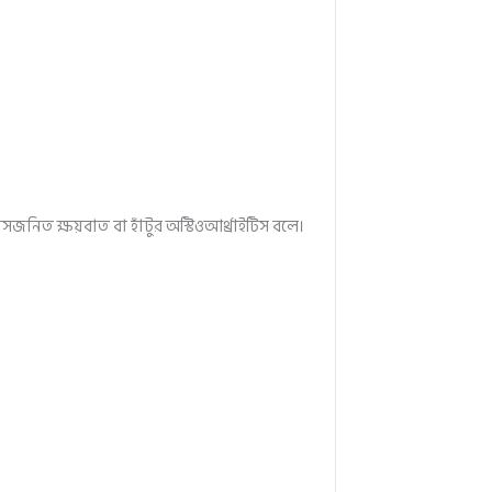
য়সজনিত ক্ষয়বাত বা হাঁটুর অস্টিওআর্থ্রাইটিস বলে।