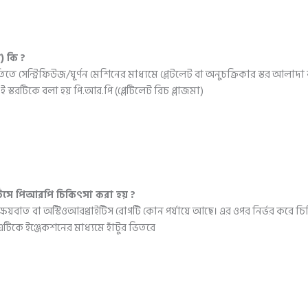
া) কি ?
িতে সেন্ট্রিফিউজ/ঘূর্ণন মেশিনের মাধ্যমে প্লেটলেট বা অনুচক্রিকার স্তর আলাদা কর
র এই স্তরটিকে বলা হয় পি.আর.পি (প্লেটিলেট রিচ প্লাজমা)
্রাইটিসে পিআরপি চিকিৎসা করা হয় ?
াঁটুর ক্ষয়বাত বা অস্টিওআরথ্রাইটিস রোগটি কোন পর্যায়ে আছে। এর ওপর নির্ভর করে
িকে ইঞ্জেকশনের মাধ্যমে হাঁটুর ভিতরে