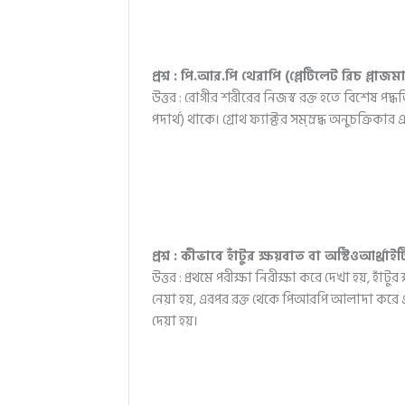
প্রশ্ন : পি.আর.পি থেরাপি (প্লেটিলেট রিচ প্লাজম
উত্তর : রোগীর শরীরের নিজস্ব রক্ত হতে বিশেষ পদ্ধত
পদার্থ) থাকে। গ্রোথ ফ্যাক্টর সম্ম্রদ্ধ অনুচক্রিকা
প্রশ্ন : কীভাবে হাঁটুর ক্ষয়বাত বা অস্টিওআর্থ
উত্তর : প্রথমে পরীক্ষা নিরীক্ষা করে দেখা হয়, হ
নেয়া হয়, এরপর রক্ত থেকে পিআরপি আলাদা করে এট
দেয়া হয়।