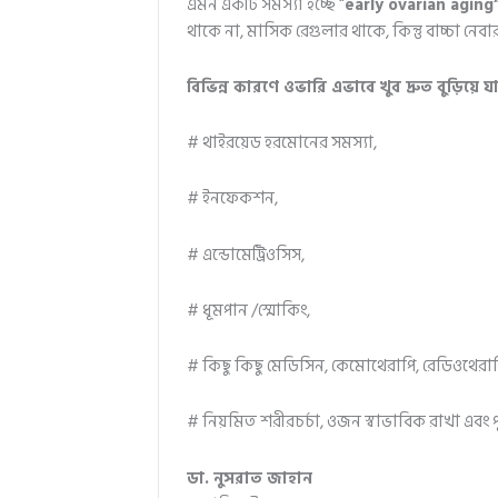
এমন একটি সমস্যা হচ্ছে “
early ovarian aging
থাকে না, মাসিক রেগুলার থাকে, কিন্তু বাচ্চা নেবার
বিভিন্ন কারণে ওভারি এভাবে খুব দ্রুত বুড়িয়
# থাইরয়েড হরমোনের সমস্যা,
# ইনফেকশন,
# এন্ডোমেট্রিওসিস,
# ধূমপান /স্মোকিং,
# কিছু কিছু মেডিসিন, কেমোথেরাপি, রেডিওথেরাপ
# নিয়মিত শরীরচর্চা, ওজন স্বাভাবিক রাখা এবং পুষ
ডা. নুসরাত জাহান