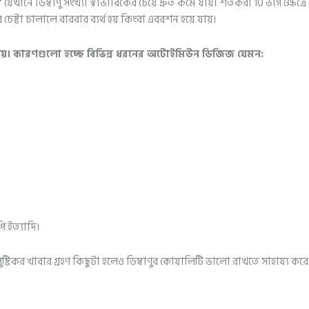
”
যেখানে ডিম্বাণু সংখ্যা স্বাভাবিকের চেয়ে দ্রুত কমে যায়। শতকরা 10 ভাগ ক্ষেত
 চেষ্টা চালালে বারবার ব্যর্থ হয় কিংবা এবরশন হয়ে যায়।
ে যায়। কারণগুলো হচ্ছে বিভিন্ন ধরনের অটোইমিউন ডিজিজ যেমন:
ি ইত্যাদি।
্টিকর খাবার গ্রহণ কিছুটা হলেও ডিম্বাণুর কোয়ালিটি ভালো রাখতে সাহায্য করে এবং 