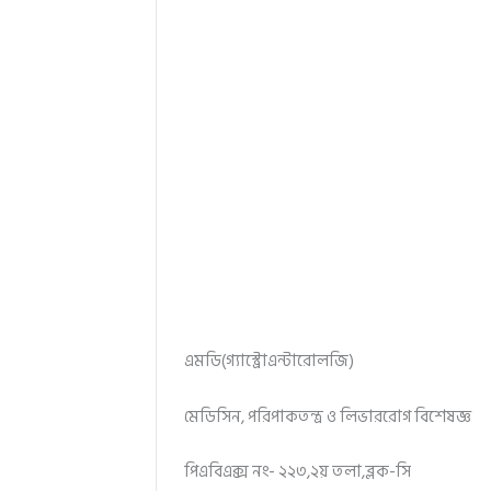
এমডি(গ্যাস্ট্রোএন্টারোলজি)
মেডিসিন, পরিপাকতন্ত্র ও লিভাররোগ বিশেষজ্ঞ
পিএবিএক্স নং- ২২৩,২য় তলা,ব্লক-সি