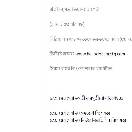
প্রতিদিন,সন্ধ্যা ৬টা-রাত ১০টা
(সোম ও শুক্রবার বন্ধ)
সিরিয়াল নম্বরঃ ০১৭৬৮-২১৯৬৮১,সকাল (৮টা-৮
ভিজিট করুনঃ
www.hellodoctorctg.com
সিগমা ল্যাব লিঃ/ন্যাশনাল হসপিটাল
চট্টগ্রামের সেরা ১০ স্ত্রী ও প্রসূতীরোগ বিশেষজ্ঞ
চট্টগ্রামের সেরা ১০ হৃদরোগ বিশেষজ্ঞ
চট্টগ্রামের সেরা ১০ নিউরো-মেডিসিন বিশেষজ্ঞ