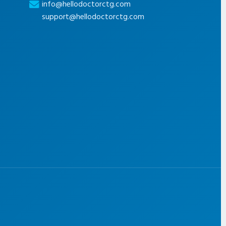
info@hellodoctorctg.com
support@hellodoctorctg.com