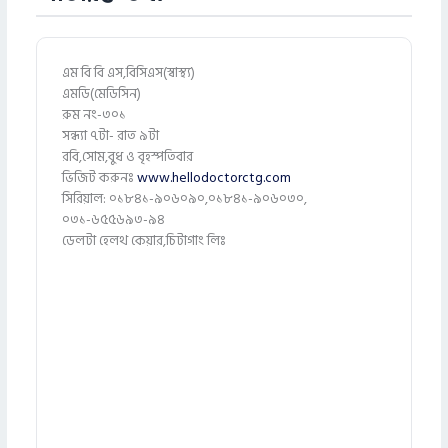
এম বি বি এস,বিসিএস(স্বাস্থ্য)
এমডি(মেডিসিন)
রুম নং-৩০১
সন্ধ্যা ৭টা- রাত ৯টা
রবি,সোম,বুধ ও বৃহস্পতিবার
ভিজিট করুনঃ
www.hellodoctorctg.com
সিরিয়াল: ০১৮৪১-৯০৬০৯০,০১৮৪১-৯০৬০৩০,
০৩১-৬৫৫৬৯৩-৯৪
ডেলটা হেলথ কেয়ার,চিটাগাং লিঃ