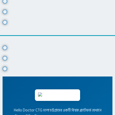
Hello Doctor CTG হলো চট্টগ্রামের একটি বিশ্বস্ত প্ল্যাটফর্ম যেখানে