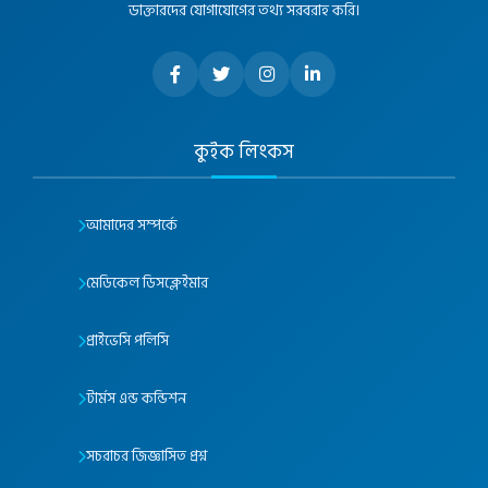
ডাক্তারদের যোগাযোগের তথ্য সরবরাহ করি।
কুইক লিংকস
আমাদের সম্পর্কে
মেডিকেল ডিসক্লেইমার
প্রাইভেসি পলিসি
টার্মস এন্ড কন্ডিশন
সচরাচর জিজ্ঞাসিত প্রশ্ন