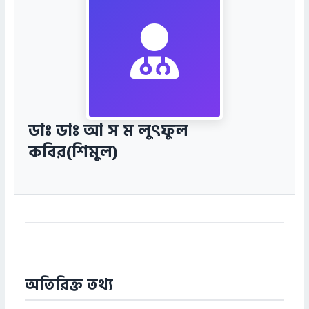
ডাঃ ডাঃ আ স ম লুৎফুল
কবির(শিমুল)
অতিরিক্ত তথ্য