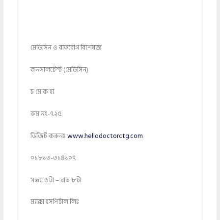
মেডিসিন ও বাতরোগ বিশেষজ্ঞ
কনসালটেন্ট (মেডিসিন)
চ মে ক হা
রুম নং-৭২৫
ভিজিট করুনঃ
www.hellodoctorctg.com
০১৮১৩-৩১৪১০৭
সন্ধ্যা ৬টা – রাত ৮টা
ম্যাক্স হসপিটাল লিঃ