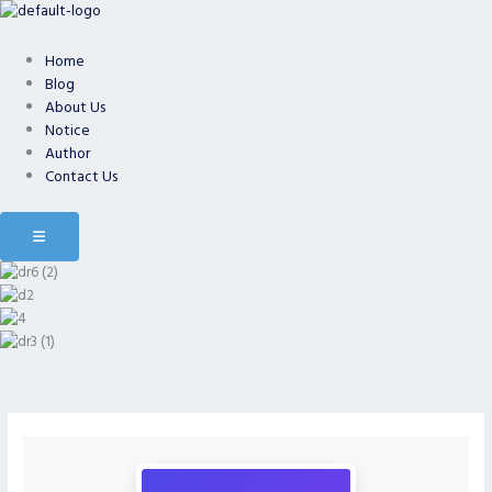
Skip
to
content
Home
Blog
About Us
Notice
Author
Contact Us
Hamburger Toggle Menu