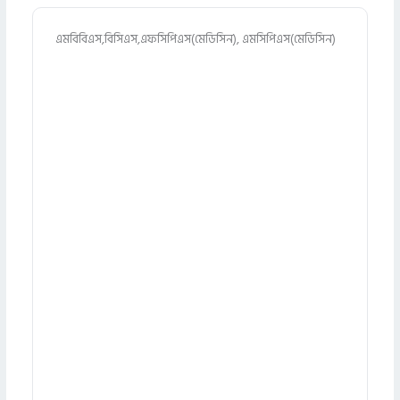
এমবিবিএস,বিসিএস,এফসিপিএস(মেডিসিন), এমসিপিএস(মেডিসিন)