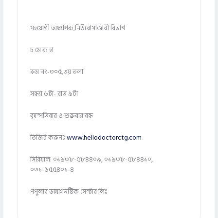
সহযোগী অধ্যাপক,নিউরোসার্জারী বিভাগ
চ মে ক হা
রুম নং-৩০৫,৩য় তলা
সন্ধ্যা ৬টা- রাত ৯টা
বৃহস্পতিবার ও শুক্রবার বন্ধ
ভিজিট করুনঃ
www.hellodoctorctg.com
সিরিয়াল: ০১৯৩৮-৫৮৪৪০৯, ০১৯৩৮-৫৮৪৪১০,
০৩১-৬৫৫৪০১-৪
পপুলার ডায়াগনস্টিক সেন্টার লিঃ