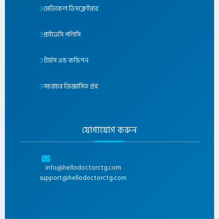
মেডিকেল ডিসক্লেইমার
প্রাইভেসি পলিসি
টার্মস এন্ড কন্ডিশন
সচরাচর জিজ্ঞাসিত প্রশ্ন
যোগাযোগ করুন
info@hellodoctorctg.com
support@hellodoctorctg.com