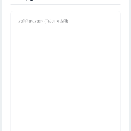
এমবিবিএস,এমএস (নিউরো সার্জারী)